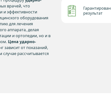
ет процедуру
ударно-
ых врачей, что
Гарантирова
и и эффективности
результат
ицинского оборудования
пию для лечения
ого аппарата, делая
ации и ортопедии, но и в
лом.
Цена ударно-
г зависит от показаний,
ом случае рассчитывается