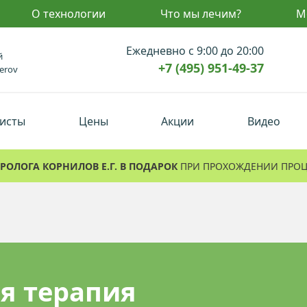
О технологии
Что мы лечим?
М
Ежедневно с 9:00 до 20:00
й
+7 (495) 951-49-37
erov
исты
Цены
Акции
Видео
РОЛОГА КОРНИЛОВ Е.Г. В ПОДАРОК
ПРИ ПРОХОЖДЕНИИ ПРО
в
ика
ия
а
а
я терапия