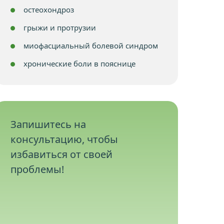
остеохондроз
грыжи и протрузии
миофасциальный болевой синдром
хронические боли в пояснице
Запишитесь на
консультацию, чтобы
избавиться от своей
проблемы!