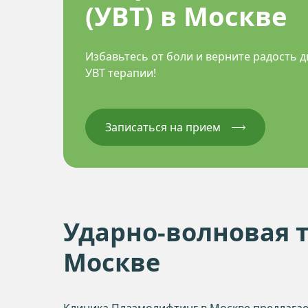
Реабилитация
(УВТ) в Москве
Полимолочный биолифтин
Лечебные блокады
Внутрисуставные инъекци
Избавьтесь от боли и верните радость
УВТ терапии!
Записаться на прием
Ударно-волновая 
Москве