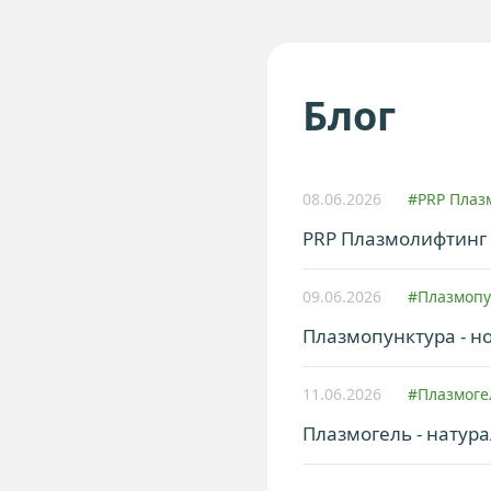
г
и
Блог
08.06.2026
#PRP Плаз
PRP Плазмолифтинг 
09.06.2026
#Плазмоп
Плазмопунктура - н
11.06.2026
#Плазмог
Плазмогель - натур