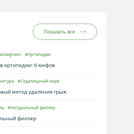
Показать все
молифтинг
#Ортопедия
в ортопедии: 6 мифов
унктура
#Седалищный нерв
овый метод удаления грыж
ель
#Натуральный филлер
альный филлер