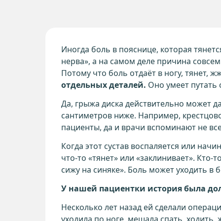
Иногда боль в пояснице, которая тянетс
нерва», а на самом деле причина совсем
Потому что боль отдаёт в ногу, тянет, 
отдельных деталей.
Оно умеет путать 
Да, грыжа диска действительно может да
сантиметров ниже. Например, крестцов
пациенты, да и врачи вспоминают не все
Когда этот сустав воспаляется или нач
что-то «тянет» или «заклинивает». Кто-т
сижу на синяке». Боль может уходить в б
У нашей пациентки история была до
Несколько лет назад ей сделали операц
уходила по ноге, мешала спать, ходить,