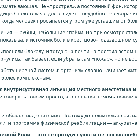
а изматывающая. Не «прострел», а постоянный фон, кот
одице. Стало тяжело долго сидеть, неудобно переворачи
когда человек просыпается утром уже уставшим от боли
ния — рубцы, небольшие спайки. Но при осмотре стало
показывали источник боли в крестцово-подвздошном су
полняли блокаду, и тогда она почти на полгода вспомн
нулись. Так бывает, если убрать сам «пожар», но не во
аботу нервной системы: организм словно начинает жит
о более комплексным.
 внутрисуставная инъекция местного анестетика и
и говорить совсем просто, это попытка помочь тканям 
ли обычно недостаточно. Поэтому дополнительно назн
ли, и программа физической реабилитации — аккуратная
еской боли — это не про один укол и не про волшеб