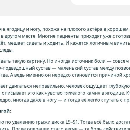
я в ягодицу и ногу, похожа на плохого актёра в хороше
 в другом месте. Многие пациенты приходят уже с гото
жжёт, мешает сидеть и ходить. И кажется логичным вини
следы.
вать такую картину. Но иногда источник боли — совсем
о-подвздошный сустав — маленький сустав между позво
гда. А ведь именно он нередко становится причиной хр
инает двигаться неправильно, человек ощущает глубоку
о описывает это как чувство тяжёлого камня в ягодице. К
едро, иногда даже в ногу — и тогда её легко спутать с п
лгой:
ию по удалению грыжи диска L5–S1. Тогда всё было дост
 жить. После операции стало легче — та боль действител