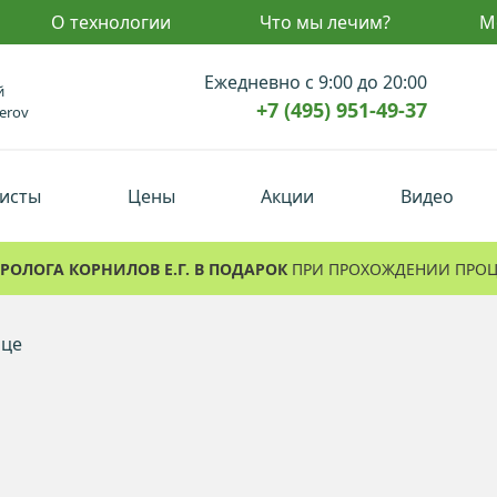
О технологии
Что мы лечим?
М
Ежедневно с 9:00 до 20:00
й
+7 (495) 951-49-37
erov
исты
Цены
Акции
Видео
РОЛОГА КОРНИЛОВ Е.Г. В ПОДАРОК
ПРИ ПРОХОЖДЕНИИ ПРО
в
ика
ия
а
ице
а