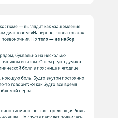
м костюме — выглядит как «защемление
вым диагнозом: «Наверное, снова грыжа».
ть позвоночник. Но
тело — не набор
 рядом, буквально на несколько
ночником и тазом. О нём редко думают
онической боли в пояснице и ягодице.
ю, ноющую боль. Будто внутри постоянно
то-то говорит: «Я как будто всё время
роблемой нерва.
аточно типично: резкая стреляющая боль
ьно ушла. Но спустя пару лет появилась