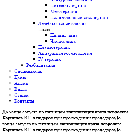
Нитевой лифтинг
Мезотерапия
Полимолочный биолифтинг
Лечебная косметология
Назад
Пилинг лица
Чистка лица
Плазмотерапия
Аппаратная косметология
IV-терапия
Реабилитация
Специалисты
Цены
Акции
Видео
Статьи
Контакты
До конца августа по пятницам
консультация врача-невролога
Корнилов Е.Г. в подарок
при прохождении процедуры
До
конца августа по пятницам
консультация врача-невролога
Корнилов Е.Г. в подарок
при прохождении процедуры
До