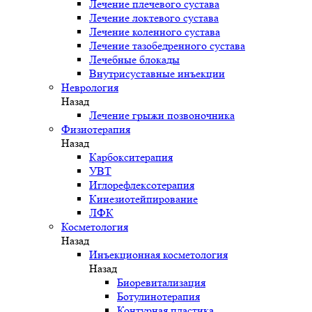
Лечение плечевого сустава
Лечение локтевого сустава
Лечение коленного сустава
Лечение тазобедренного сустава
Лечебные блокады
Внутрисуставные инъекции
Неврология
Назад
Лечение грыжи позвоночника
Физиотерапия
Назад
Карбокситерапия
УВТ
Иглорефлексотерапия
Кинезиотейпирование
ЛФК
Косметология
Назад
Инъекционная косметология
Назад
Биоревитализация
Ботулинотерапия
Контурная пластика