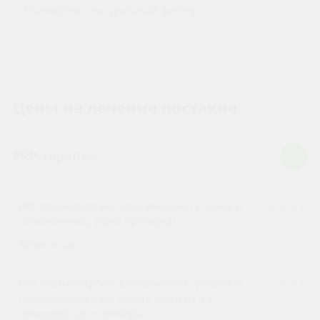
Плазмогель - натуральный филлер
Цены на лечение постакне
PRP-терапия
PRP плазмолифтинг классический суставов и
5 200 ₽
позвоночника, (одна пробирка)
Записаться
PRP плазмолифтинг классический суставов и
4 800 ₽
позвоночника (при оплате курса из 4-х
процедур) одна пробирка