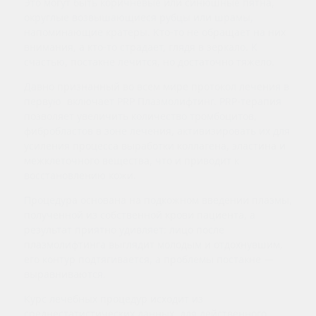
Это могут быть коричневые или синюшные пятна,
округлые возвышающиеся рубцы или шрамы,
напоминающие кратеры. Кто‑то не обращает на них
внимания, а кто‑то страдает, глядя в зеркало. К
счастью, постакне лечится, но достаточно тяжело.
Давно признанный во всем мире протокол лечения в
первую включает PRP Плазмолифтинг. PRP-терапия
позволяет увеличить количество тромбоцитов,
фибробластов в зоне лечения, активизировать их для
усиления процесса выработки коллагена, эластина и
межклеточного вещества, что и приводит к
восстановлению кожи.
Процедура основана на подкожном введении плазмы,
полученной из собственной крови пациента, а
результат приятно удивляет: лицо после
плазмолифтинга выглядит молодым и отдохнувшим,
его контур подтягивается, а проблемы постакне —
выравниваются.
Курс лечебных процедур исходит из
среднестатистических данных, для действенного