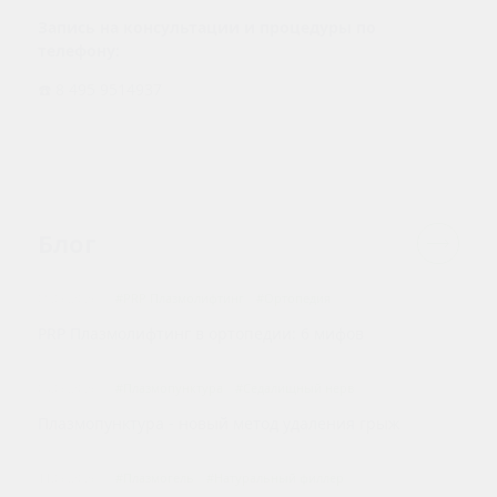
Запись на консультации и процедуры по
телефону:
☎️ 8 495 9514937
Блог
08.06.2026
#PRP Плазмолифтинг
#Ортопедия
PRP Плазмолифтинг в ортопедии: 6 мифов
09.06.2026
#Плазмопунктура
#Седалищный нерв
Плазмопунктура - новый метод удаления грыж
11.06.2026
#Плазмогель
#Натуральный филлер