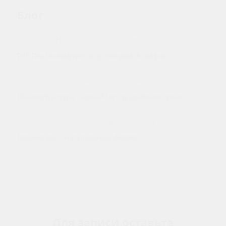
Блог
08.06.2026
#PRP Плазмолифтинг
#Ортопедия
PRP Плазмолифтинг в ортопедии: 6 мифов
09.06.2026
#Плазмопунктура
#Седалищный нерв
Плазмопунктура - новый метод удаления грыж
11.06.2026
#Плазмогель
#Натуральный филлер
Плазмогель - натуральный филлер
Для записи оставьте