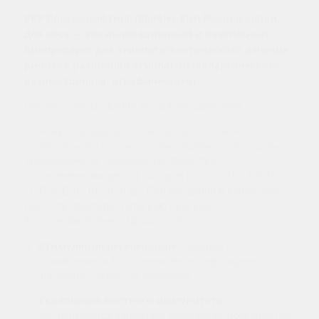
PRP
Плазмолифтинг
(Platelet-Rich Plasma) капли
для носа — это инновационный и безопасный
биопрепарат для этиопатогенетического лечения
ринитов различной этиологии (аллергического,
вазомоторного, атрофического).
Научное обоснование механизма действия
Основу препарата составляет аутологичная
(собственная) плазма крови пациента, обогащенная
тромбоцитами.
Тромбоциты являются
естественными депо факторов роста (GF): VEGF,
TGF-β, EGF, PDGF и др. При введении в слизистую
носа эти факторы запускают каскад
восстановительных процессов:
Стимуляция регенерации:
Ускоряется
заживление и восстановление поврежденного
эпителия слизистой оболочки.
Укрепление местного иммунитета
:
Активируются защитные механизмы, повышается