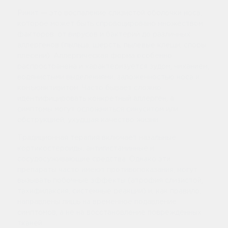
Ринит — это воспаление слизистой оболочки носа,
которое может быть спровоцировано множеством
факторов: от вирусов и бактерий до различных
аллергенов (пыльца, шерсть, пылевые клещи, споры
плесени). Аллергическая форма особенно
распространена и характеризуется зудом, чиханием,
водянистыми выделениями, заложенностью носа и
конъюнктивитом. Часто бывает сложно
идентифицировать конкретный аллерген, а
симптомы могут осложниться синуситом или
обструкцией, ухудшая качество жизни.
Традиционная терапия включает назальные
кортикостероиды, антигистаминные и
сосудосуживающие средства. Однако эти
препараты часто имеют противопоказания, могут
вызывать побочные эффекты (атрофия слизистой,
тахифилаксия, системные реакции) и, как правило,
направлены лишь на временное подавление
симптомов, а не на восстановление поврежденных
тканей.