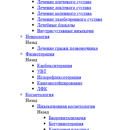
Лечение плечевого сустава
Лечение локтевого сустава
Лечение коленного сустава
Лечение тазобедренного сустава
Лечебные блокады
Внутрисуставные инъекции
Неврология
Назад
Лечение грыжи позвоночника
Физиотерапия
Назад
Карбокситерапия
УВТ
Иглорефлексотерапия
Кинезиотейпирование
ЛФК
Косметология
Назад
Инъекционная косметология
Назад
Биоревитализация
Ботулинотерапия
Контурная пластика