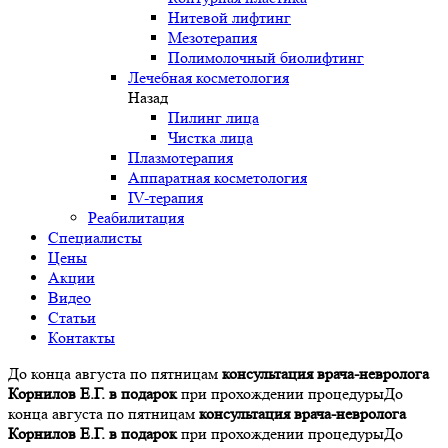
Нитевой лифтинг
Мезотерапия
Полимолочный биолифтинг
Лечебная косметология
Назад
Пилинг лица
Чистка лица
Плазмотерапия
Аппаратная косметология
IV-терапия
Реабилитация
Специалисты
Цены
Акции
Видео
Статьи
Контакты
До конца августа по пятницам
консультация врача-невролога
Корнилов Е.Г. в подарок
при прохождении процедуры
До
конца августа по пятницам
консультация врача-невролога
Корнилов Е.Г. в подарок
при прохождении процедуры
До