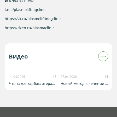
☎️ 8 495 9514937
t.me/plasmoliftingclinic
https://vk.ru/plasmolifting_clinic
https://dzen.ru/plasmaclinic
Видео
14.04.2026
43
07.04.2026
44
Что такое карбокситерапия?
Новый метод в лечении розацеа